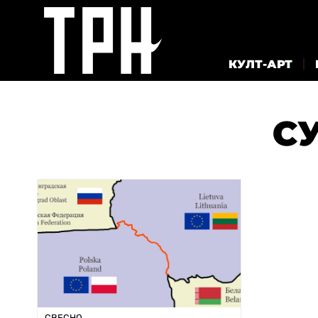
КУЛТ-АРТ
С
СВЕСНО