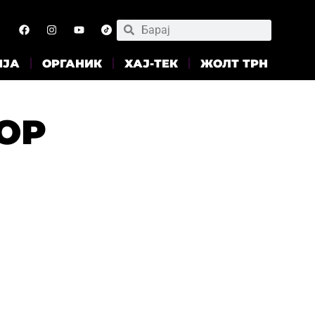
ИЈА
ОРГАНИК
ХАЈ-ТЕК
ЖОЛТ ТРН
ОР