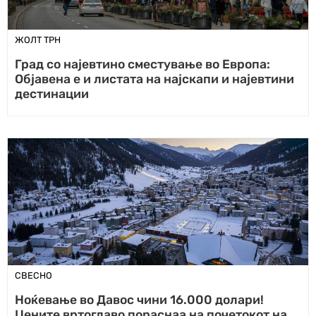
ЖОЛТ ТРН
Град со најевтинo сместување во Европа:
Објавена е и листата на најскапи и најевтини
дестинации
СВЕСНО
Ноќевање во Давос чини 16.000 долари!
Цените вртоглаво пораснаа на почетокот на