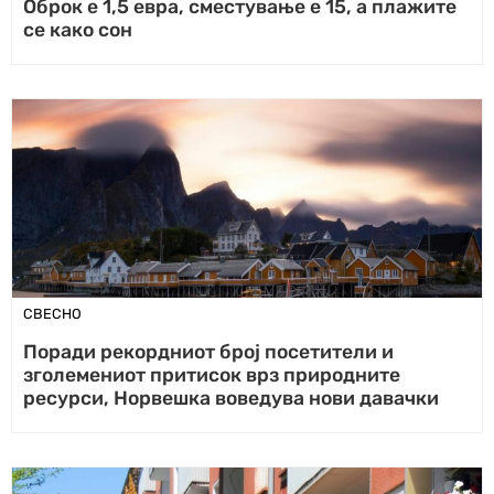
Оброк е 1,5 евра, сместување е 15, а плажите
се како сон
СВЕСНО
Поради рекордниот број посетители и
зголемениот притисок врз природните
ресурси, Норвешка воведува нови давачки