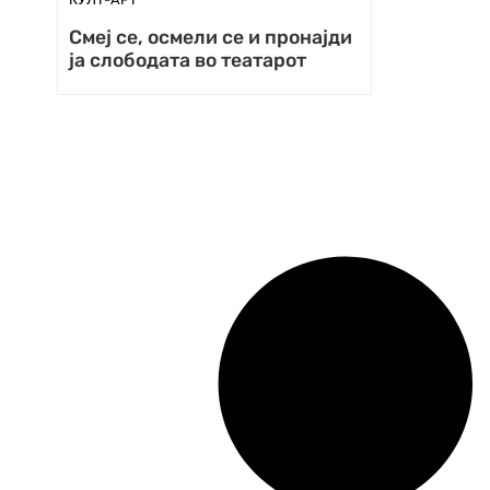
Смеј се, осмели се и пронајди
ја слободата во театарот