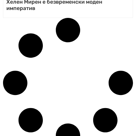
Хелен Мирен е безвременски моден
императив