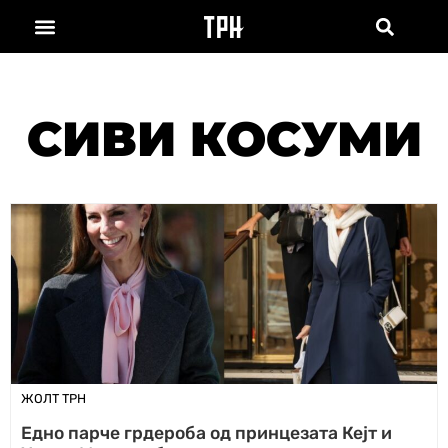
СИВИ КОСУМИ
ЖОЛТ ТРН
Едно парче грдероба од принцезата Кејт и