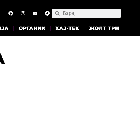
ИЈА
ОРГАНИК
ХАЈ-ТЕК
ЖОЛТ ТРН
А