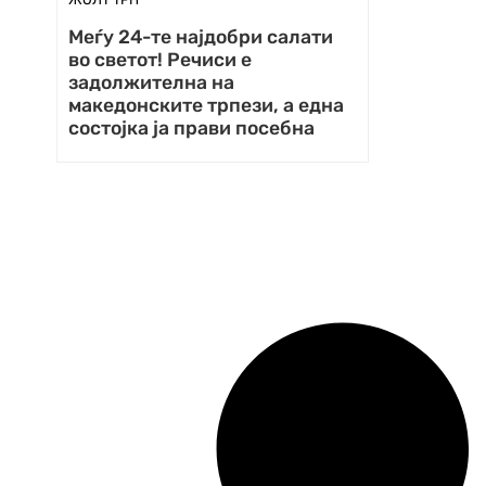
Меѓу 24-те најдобри салати
во светот! Речиси е
задолжителна на
македонските трпези, а една
состојка ја прави посебна