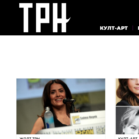
КУЛТ-АРТ
ЖОЛТ ТРН
КУЛТ-АРТ