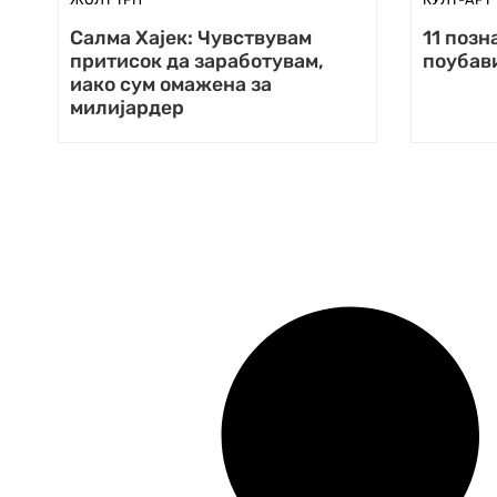
Салма Хајек: Чувствувам
11 позн
притисок да заработувам,
поубави
иако сум омажена за
милијардер