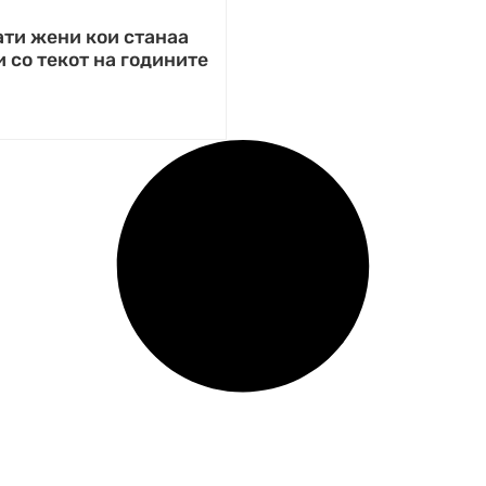
ати жени кои станаа
 со текот на годините