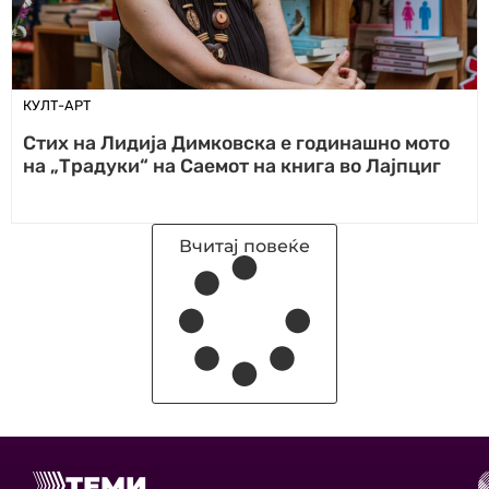
КУЛТ-АРТ
Стих на Лидија Димковска е годинашно мото
на „Традуки“ на Саемот на книга во Лајпциг
Вчитај повеќе
ТЕМИ