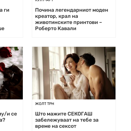
а ги
Почина легендарниот моден
креатор, крал на
животинските принтови –
ше
Роберто Кавали
ЖОЛТ ТРН
му/и се
Што мажите СЕКОГАШ
а?
забележуваат на тебе за
време на сексот