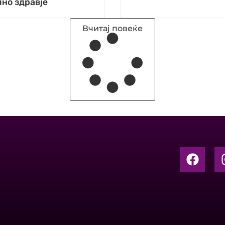
но здравје
Вчитај повеќе