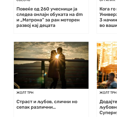
Повеќе од 260 учесници ја
Кога го
следеа онлајн обуката на dm
Универз
и „Матрона“ за ран моторен
3 начин
развој кај децата
во ваш
ЖОЛТ ТРН
ЖОЛТ ТРН
Страст и љубов, слични но
Додајте
сепак различни…
љубовна
Суперн