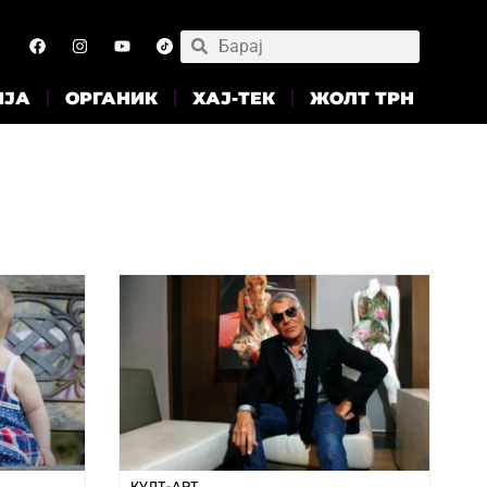
ИЈА
ОРГАНИК
ХАЈ-ТЕК
ЖОЛТ ТРН
КУЛТ-АРТ