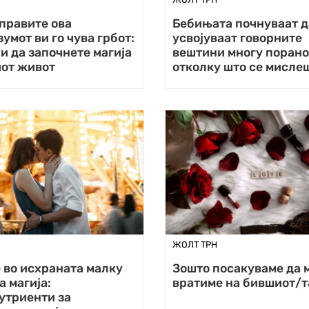
 правите ова
Бебињата почнуваат д
умот ви го чува грбот:
усвојуваат говорните
и да започнете магија
вештини многу порано
иот живот
отколку што се мисле
ЖОЛТ ТРН
 во исхраната малку
Зошто посакуваме да 
 магија:
вратиме на бившиот/т
утриенти за