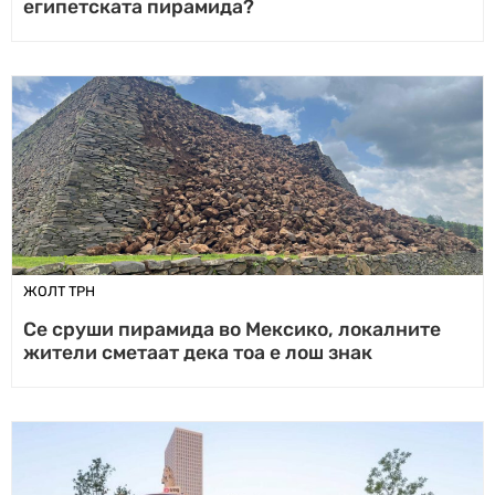
египетската пирамида?
ЖОЛТ ТРН
Се сруши пирамида во Мексико, локалните
жители сметаат дека тоа е лош знак