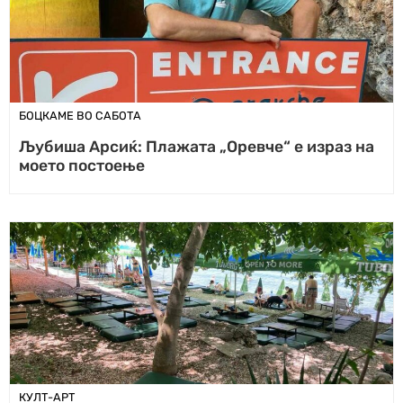
БОЦКАМЕ ВО САБОТА
Љубиша Арсиќ: Плажата „Оревче“ е израз на
моето постоење
КУЛТ-АРТ