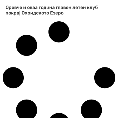
Оревче и оваа година главен летен клуб
покрај Охридското Езеро