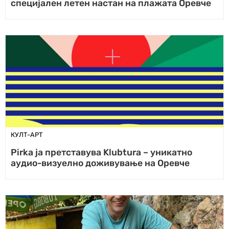
специјален летен настан на плажата Оревче
КУЛТ-АРТ
Pirka ја претставува Klubtura – уникатно
аудио-визуелно доживување на Оревче