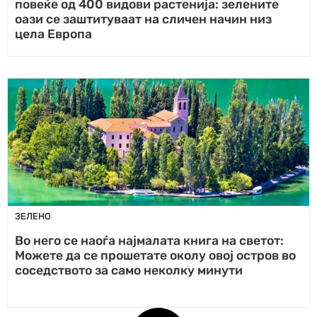
повеќе од 400 видови растенија: зелените
оази се заштитуваат на сличен начин низ
цела Европа
ЗЕЛЕНО
Во него се наоѓа најмалата книга на светот:
Можете да се прошетате околу овој остров во
соседството за само неколку минути