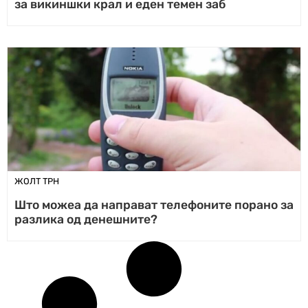
за викиншки крал и еден темен заб
ЖОЛТ ТРН
Што можеа да направат телефоните порано за
разлика од денешните?