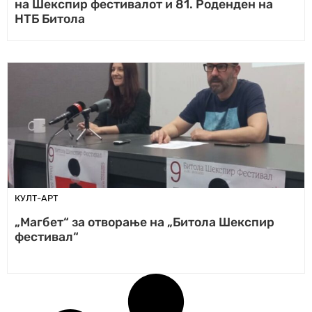
на Шекспир фестивалот и 81. Роденден на
НТБ Битола
КУЛТ-АРТ
„Магбет“ за отворање на „Битола Шекспир
фестивал“