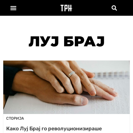
ЛУЈ БРАЈ
СТОРИЈА
Како Луј Брај го револуционизираше