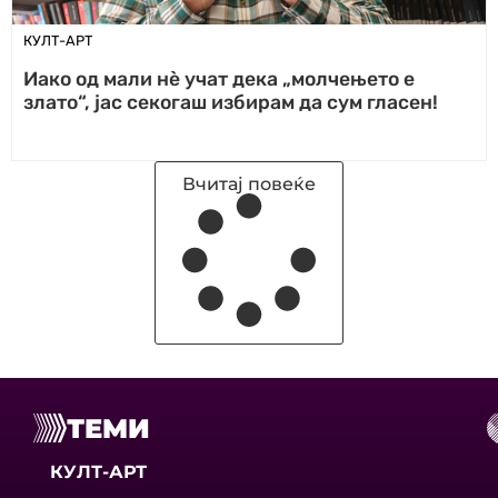
КУЛТ-АРТ
Иако од мали нѐ учат дека „молчењето е
злато“, јас секогаш избирам да сум гласен!
Вчитај повеќе
ТЕМИ
КУЛТ-АРТ