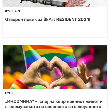
КУЛТ-АРТ
Отворен повик за ŠkArt RESIDENT 2024!
БУНТ
„ИНСОМНИА“ – спој на квир ноќниот живот и
зголемувањето на свесноста за сексуалното