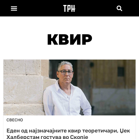
КВИР
СВЕСНО
Еден од најзначајните квир теоретичари, Џек
Халберстам гостува во Скопје