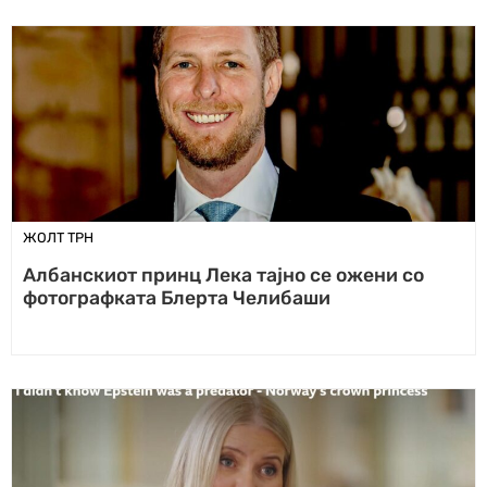
ЖОЛТ ТРН
Албанскиот принц Лека тајно се ожени со
фотографката Блерта Челибаши