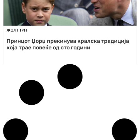
ЖОЛТ ТРН
Принцот Џорџ прекинува кралска традиција
која трае повеќе од сто години