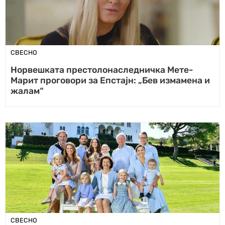
СВЕСНО
Норвешката престолонаследничка Мете-
Марит проговори за Епстајн: „Бев измамена и
жалам“
СВЕСНО