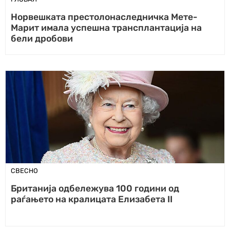
Норвешката престолонаследничка Мете-
Марит имала успешна трансплантација на
бели дробови
СВЕСНО
Британија одбележува 100 години од
раѓањето на кралицата Елизабета II