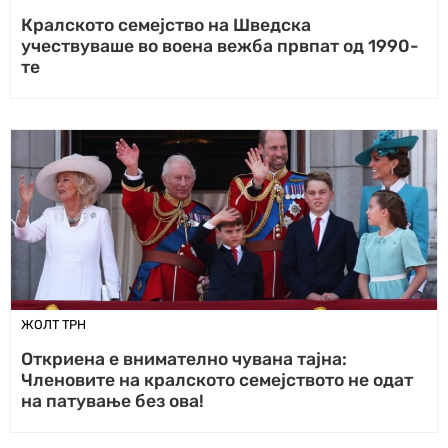
Кралското семејство на Шведска
учествуваше во воена вежба првпат од 1990-
те
ЖОЛТ ТРН
Откриена е внимателно чувана тајна:
Членовите на кралското семејството не одат
на патување без ова!