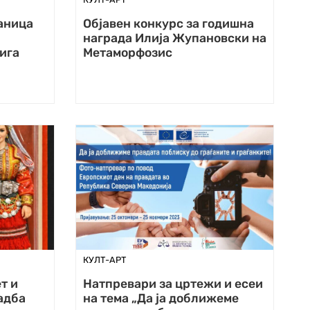
аница
Објавен конкурс за годишна
награда Илија Жупановски на
ига
Метаморфозис
КУЛТ-АРТ
т и
Натпревари за цртежи и есеи
адба
на тема „Да ја доближеме