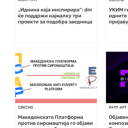
„Иднина која инспирира“: dm
УКИМ ги
ќе поддржи најмалку три
идните 
проекти за подобра заедница
пријаву
СВЕСНО
КУЛТ-АРТ
Македонската Платформа
Објавен
против сиромаштија го објави
компози