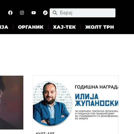
ИЈА
ОРГАНИК
ХАЈ-ТЕК
ЖОЛТ ТРН
КУЛТ-АРТ