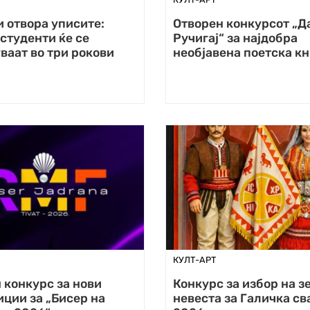
 отвора уписите:
Отворен конкурсот „Д
студенти ќе се
Ручигај“ за најдобра
ваат во три рокови
необјавена поетска кн
КУЛТ-АРТ
 конкурс за нови
Конкурс за избор на зе
ции за „Бисер на
невеста за Галичка св