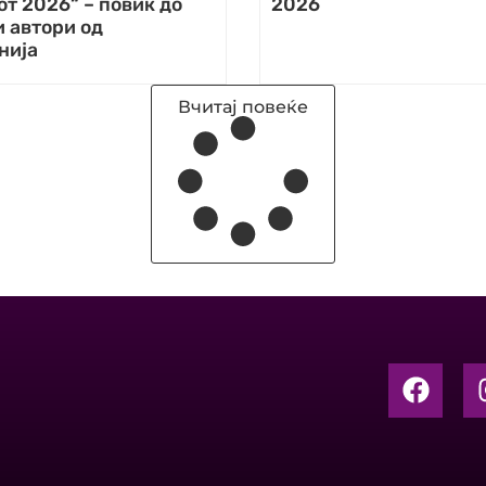
т 2026“ – повик до
2026
и автори од
нија
Вчитај повеќе