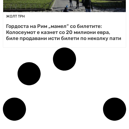
ЖОЛТ ТРН
Гордоста на Рим „мамел“ со билетите:
Колосеумот е казнет со 20 милиони евра,
биле продавани исти билети по неколку пати