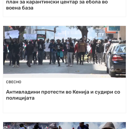
план за карантински центар за ебола во
воена база
СВЕСНО
Антивладини протести во Кенија и судири со
полицијата