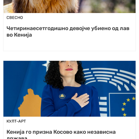
СВЕСНО
Четиринаесетгодишно девојче убиено од лав
во Кенија
КУЛТ-АРТ
Кенија го призна Косово како независна
држава