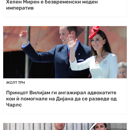
Хелен Мирен е безвременски моден
императив
ЖОЛТ ТРН
Принцот Вилијам ги ангажирал адвокатите
кои ѝ помогнале на Дијана да се разведе од
Чарлс