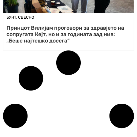
БУНТ
,
СВЕСНО
Принцот Вилијам проговори за здравјето на
сопругата Кејт, но и за годината зад нив:
„Беше најтешко досега“