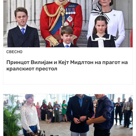
СВЕСНО
Принцот Вилијам и Кејт Мидлтон на прагот на
кралскиот престол