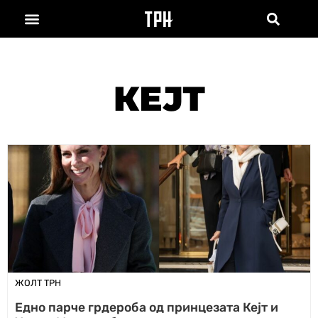
КЕЈТ
ЖОЛТ ТРН
Едно парче грдероба од принцезата Кејт и