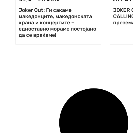
Joker Out: Ги сакаме
JOKER 
македонците, македонската
CALLING
храна и концертите –
презема
едноставно мораме постојано
да се враќаме!