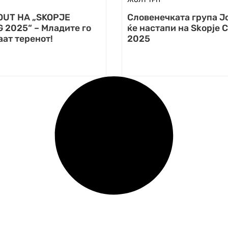
OUT НА „SKOPJE
Словенечката група Jo
 2025“ – Младите го
ќе настапи на Skopje C
ат теренот!
2025