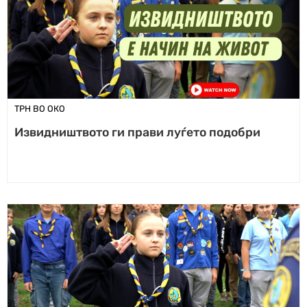
ТРН ВО ОКО
Извидништвото ги прави луѓето подобри