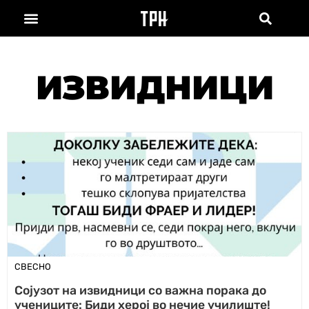
ИЗВИДНИЦИ
СВЕСНО
Сојузот на извидници со важна порака до
учениците: Биди херој во нечие училиште!