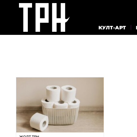
КУЛТ-АРТ
ЖОЛТ ТРН