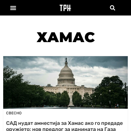
ХАМАС
СВЕСНО
САД нудат амнестија за Хамас ако го предаде
оружјето: нов предлог за иднината на Газа