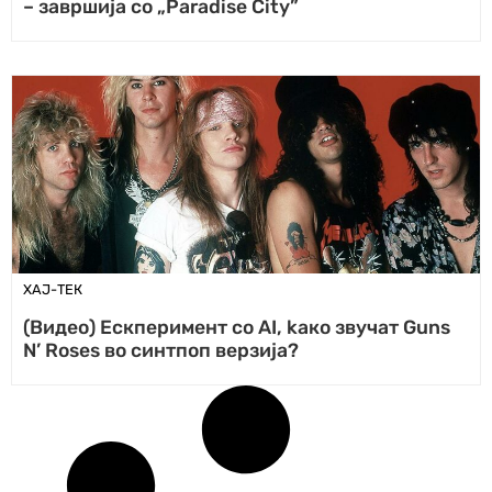
– завршија со „Paradise City”
ХАЈ-ТЕК
(Видео) Ескперимент со AI, kако звучат Guns
N’ Roses во синтпоп верзија?