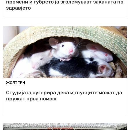
промени и ѓубрето ја зголемуваат заканата по
здравјето
ЖОЛТ ТРН
Студијата сугерира дека и глувците можат да
пружат прва помош