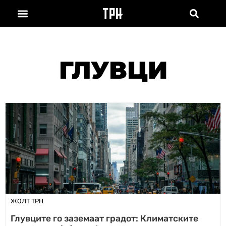
ГЛУВЦИ
ЖОЛТ ТРН
Глувците го заземаат градот: Климатските