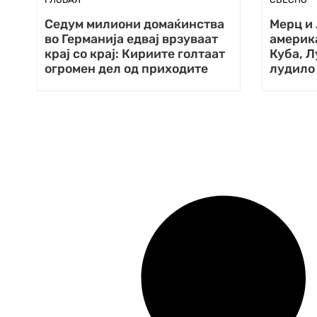
Седум милиони домаќинства
Мерц и
во Германија едвај врзуваат
америк
крај со крај: Кириите голтаат
Куба, Л
огромен дел од приходите
лудило