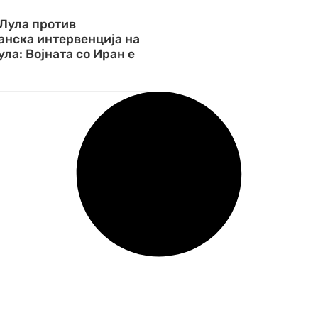
 Лула против
анска интервенција на
ула: Војната со Иран е