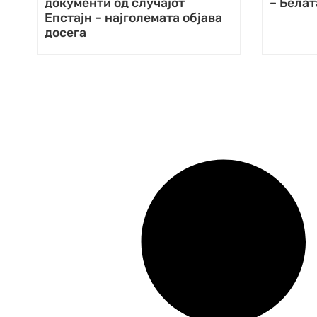
документи од случајот
– Белат
Епстајн – најголемата објава
досега