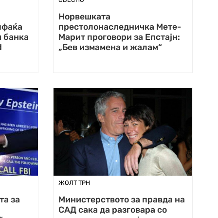
Норвешката
пфаќа
престолонаследничка Мете-
 банка
Марит проговори за Епстајн:
d
„Бев измамена и жалам“
ЖОЛТ ТРН
та за
Министерството за правда на
САД сака да разговара со