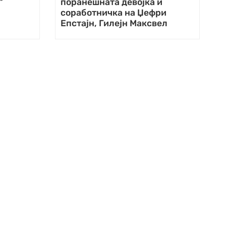
“
поранешната девојка и
соработничка на Џефри
Епстајн, Гилејн Максвел