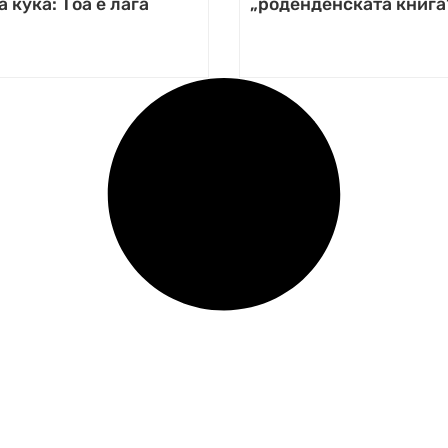
а куќа: Тоа е лага
„роденденската книга