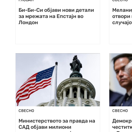
Би-Би-Си објави нови детали
Меланиј
за мрежата на Епстајн во
отвори
Лондон
случајо
СВЕСНО
СВЕСНО
Министерството за правда на
Демокра
САД објави милиони
честитк