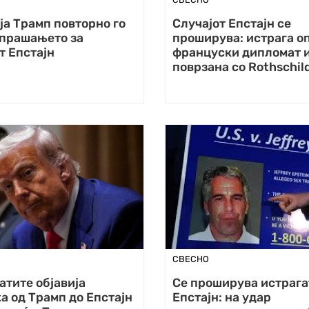
а Трамп повторно го
Случајот Епстајн се
 прашањето за
проширува: истрага о
т Епстајн
француски дипломат и
поврзана со Rothschil
СВЕСНО
тите објавија
Се проширува истрага
а од Трамп до Епстајн
Епстајн: на удар