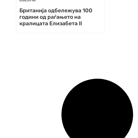
Британија одбележува 100
години од раѓањето на
кралицата Елизабета II