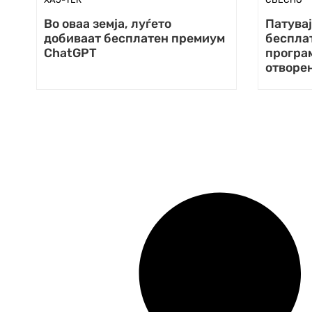
Во оваа земја, луѓето
Патувај
добиваат бесплатен премиум
беспла
ChatGPT
програм
отворе