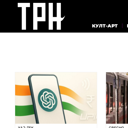
КУЛТ-АРТ
ХАЈ-ТЕК
СВЕСНО