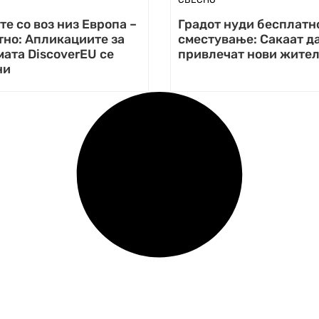
те со воз низ Европа –
Градот нуди бесплатн
тно: Апликациите за
сместување: Сакаат д
ата DiscoverEU се
привлечат нови жите
ни