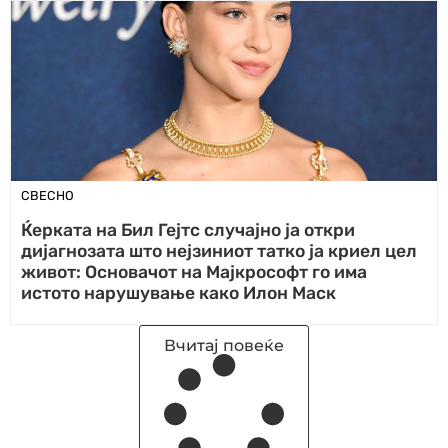
СВЕСНО
Ќерката на Бил Гејтс случајно ја откри
дијагнозата што нејзиниот татко ја криел цел
живот: Основачот на Мајкрософт го има
истото нарушување како Илон Маск
Вчитај повеќе