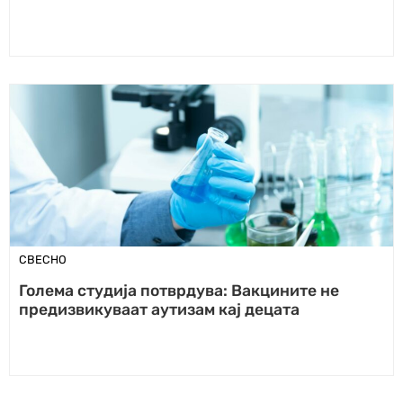
СВЕСНО
Голема студија потврдува: Вакцините не
предизвикуваат аутизам кај децата