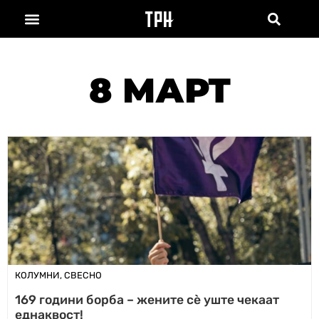
8 МАРТ
КОЛУМНИ
,
СВЕСНО
169 години борба – жените сè уште чекаат
еднаквост!