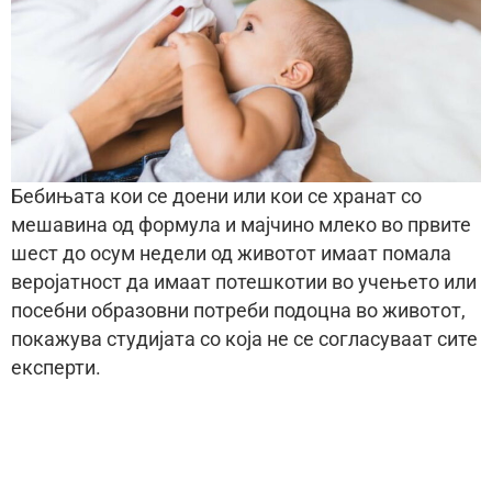
Бебињата кои се доени или кои се хранат со
мешавина од формула и мајчино млеко во првите
шест до осум недели од животот имаат помала
веројатност да имаат потешкотии во учењето или
посебни образовни потреби подоцна во животот,
покажува студијата со која не се согласуваат сите
експерти.