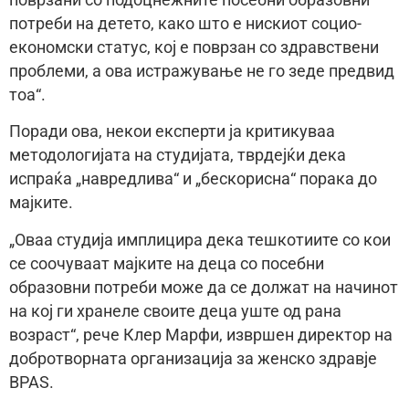
поврзани со подоцнежните посебни образовни
потреби на детето, како што е нискиот социо-
економски статус, кој е поврзан со здравствени
проблеми, а ова истражување не го зеде предвид
тоа“.
Поради ова, некои експерти ја критикуваа
методологијата на студијата, тврдејќи дека
испраќа „навредлива“ и „бескорисна“ порака до
мајките.
„Оваа студија имплицира дека тешкотиите со кои
се соочуваат мајките на деца со посебни
образовни потреби може да се должат на начинот
на кој ги хранеле своите деца уште од рана
возраст“, ​​рече Клер Марфи, извршен директор на
добротворната организација за женско здравје
BPAS.