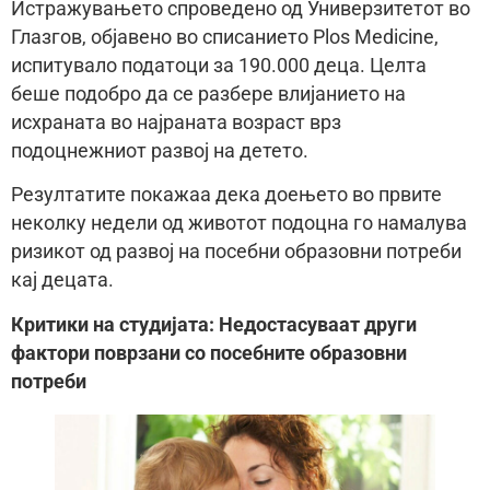
Истражувањето спроведено од Универзитетот во
Глазгов, објавено во списанието Plos Medicine,
испитувало податоци за 190.000 деца. Целта
беше подобро да се разбере влијанието на
исхраната во најраната возраст врз
подоцнежниот развој на детето.
Резултатите покажаа дека доењето во првите
неколку недели од животот подоцна го намалува
ризикот од развој на посебни образовни потреби
кај децата.
Критики на студијата: Недостасуваат други
фактори поврзани со посебните образовни
потреби