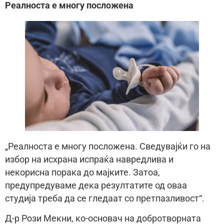
Реалноста е многу посложена
„Реалноста е многу посложена. Сведувајќи го на
избор на исхрана испраќа навредлива и
некорисна порака до мајките. Затоа,
предупредуваме дека резултатите од оваа
студија треба да се гледаат со претпазливост“.
Д-р Рози Мекни, ко-основач на добротворната