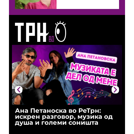
Ана Петаноска во РеТрн:
Ри
искрен разговор, музика од
го
душа и големи соништа
За
и 