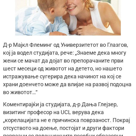
Д-р Мајкл Флеминг од Универзитетот во Глазгов,
кој ја водел студијата, рече: „Знаеме дека многу
жени се мачат да дојат во препорачаните први
шест месеци од животот на детето, но нашето
истражување сугерира дека начинот на кој се
храни доенчето може да влијае на развој подоцна
во животот…“
Коментирајќи ја студијата, д-р Дања Глејзер,
визитинг професор на UCL верува дека
„корелацијата не е причинска поврзаност. Покрај
отсуството на доење, постојат и други фактори