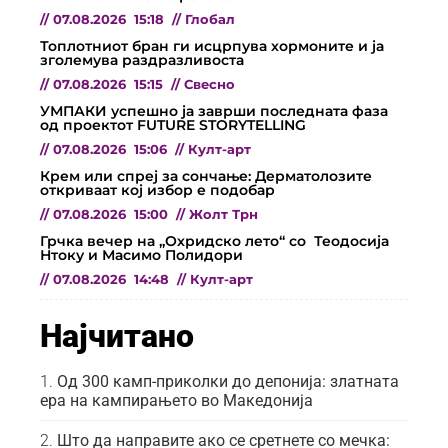
//
07.08.2026
15:18
//
Глобал
Топлотниот бран ги исцрпува хормоните и ја
зголемува раздразливоста
//
07.08.2026
15:15
//
Свесно
УМПАКИ успешно ја заврши последната фаза
од проектот FUTURE STORYTELLING
//
07.08.2026
15:06
//
Култ-арт
Крем или спреј за сончање: Дерматолозите
откриваат кој избор е подобар
//
07.08.2026
15:00
//
Жолт Трн
Грчка вечер на „Охридско лето“ со Теодосија
Нтоку и Масимо Полидори
//
07.08.2026
14:48
//
Култ-арт
Најчитано
Од 300 камп-приколки до депонија: златната
ера на кампирањето во Македонија
Што да направите ако се сретнете со мечка: