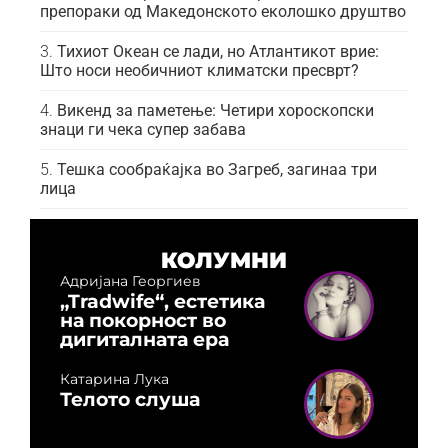
препораки од Македонското еколошко друштво
Тихиот Океан се лади, но Атлантикот врие:
Што носи необичниот климатски пресврт?
Викенд за паметење: Четири хороскопски
знаци ги чека супер забава
Тешка сообраќајка во Загреб, загинаа три
лица
КОЛУМНИ
Адријана Георгиев
„Tradwife“, естетика
на покорност во
дигиталната ера
Катарина Лука
Телото слуша