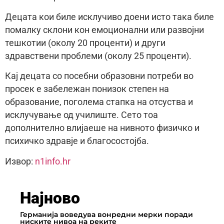
Децата кои биле исклучиво доени исто така биле
помалку склони кон емоционални или развојни
тешкотии (околу 20 проценти) и други
здравствени проблеми (околу 25 проценти).
Кај децата со посебни образовни потреби во
просек е забележан понизок степен на
образование, поголема стапка на отсуства и
исклучување од училиште. Сето тоа
дополнително влијаеше на нивното физичко и
психичко здравје и благосостојба.
Извор:
n1info.hr
Најново
Германија воведува вонредни мерки поради
ниските нивоа на реките