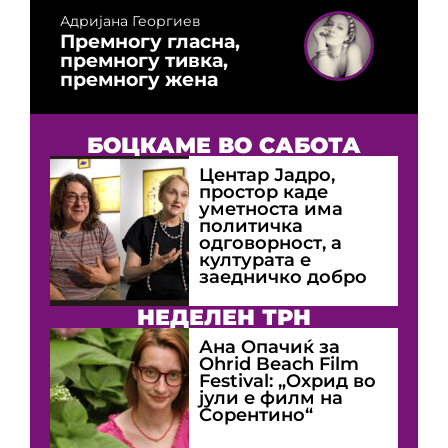
Адријана Георгиев
Премногу гласна,
премногу тивка,
премногу жена
БОЦКАМЕ ВО САБОТА
Центар Јадро,
простор каде
уметноста има
политичка
одговорност, а
културата е
заедничко добро
НЕДЕЛЕН ТРН
Ана Опачиќ за
Оhrid Beach Film
Festival: „Охрид во
јули е филм на
Сорентино“