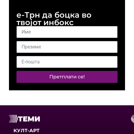
е-Трн да боцка во
твојот инбокс
Претплати се!
ТЕМИ
КУЛТ-АРТ