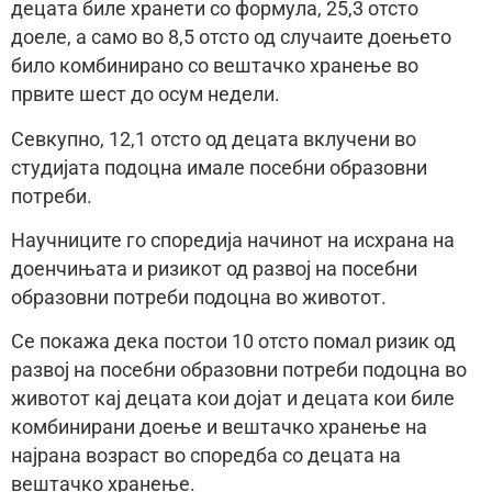
децата биле хранети со формула, 25,3 отсто
доеле, а само во 8,5 отсто од случаите доењето
било комбинирано со вештачко хранење во
првите шест до осум недели.
Севкупно, 12,1 отсто од децата вклучени во
студијата подоцна имале посебни образовни
потреби.
Научниците го споредија начинот на исхрана на
доенчињата и ризикот од развој на посебни
образовни потреби подоцна во животот.
Се покажа дека постои 10 отсто помал ризик од
развој на посебни образовни потреби подоцна во
животот кај децата кои дојат и децата кои биле
комбинирани доење и вештачко хранење на
најрана возраст во споредба со децата на
вештачко хранење.