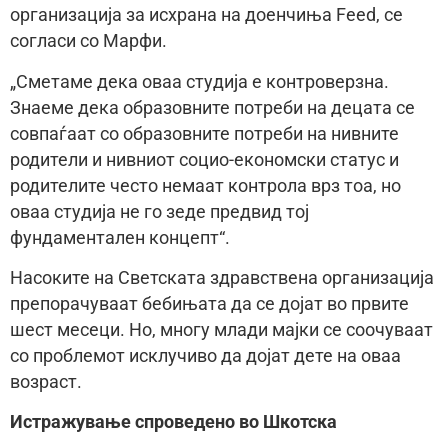
организација за исхрана на доенчиња Feed, се
согласи со Марфи.
„Сметаме дека оваа студија е контроверзна.
Знаеме дека образовните потреби на децата се
совпаѓаат со образовните потреби на нивните
родители и нивниот социо-економски статус и
родителите често немаат контрола врз тоа, но
оваа студија не го зеде предвид тој
фундаментален концепт“.
Насоките на Светската здравствена организација
препорачуваат бебињата да се дојат во првите
шест месеци. Но, многу млади мајки се соочуваат
со проблемот исклучиво да дојат дете на оваа
возраст.
Истражување спроведено во Шкотска