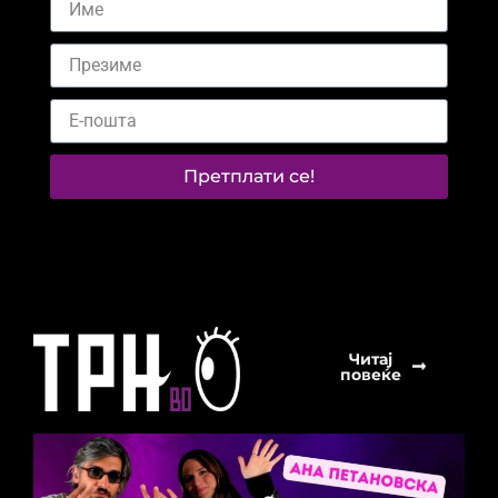
Претплати се!
Читај
повеќе