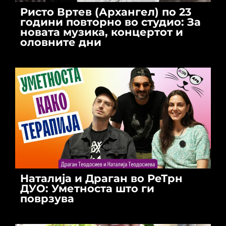
Ристо Вртев (Архангел) по 23
години повторно во студио: За
новата музика, концертот и
оловните дни
Наталија и Драган во РеТрн
ДУО: Уметноста што ги
поврзува