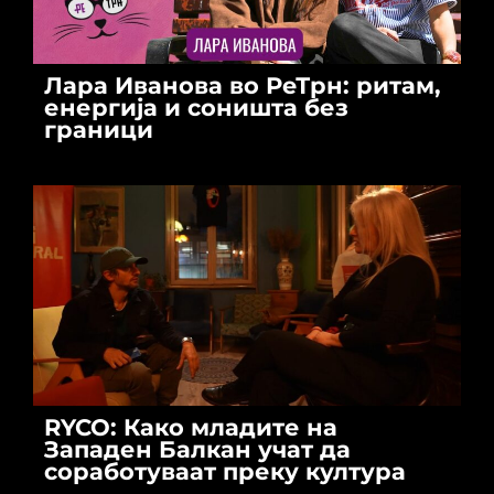
Лара Иванова во РеТрн: ритам,
енергија и соништа без
граници
RYCO: Како младите на
Западен Балкан учат да
соработуваат преку култура