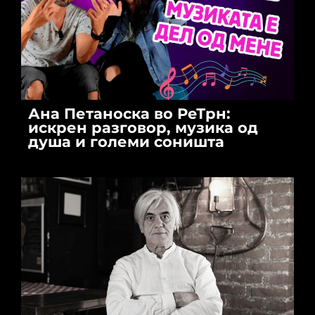
Ана Петаноска во РеТрн:
искрен разговор, музика од
душа и големи соништа