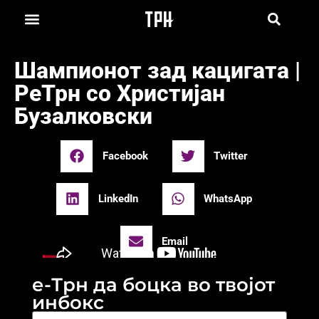
Шампионот зад кацигата |
РеТрн со Христијан
Бузалковски
Facebook
Twitter
LinkedIn
WhatsApp
Email
е-Трн да боцка во твојот
инбокс