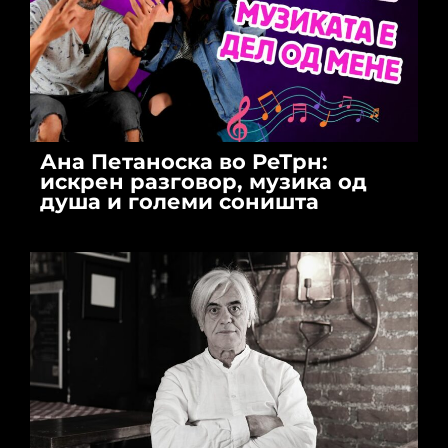
Ана Петаноска во РеТрн:
искрен разговор, музика од
душа и големи соништа