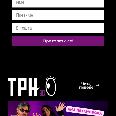
Претплати се!
Читај
повеќе