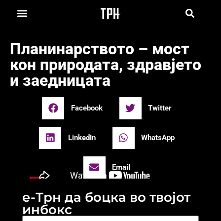
Планинарството – мост
кон природата, здравјето
и заедницата
Facebook
Twitter
LinkedIn
WhatsApp
Email
е-Трн да боцка во твојот
инбокс