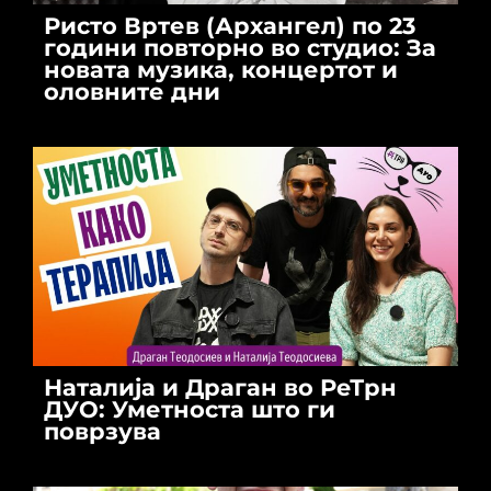
Ристо Вртев (Архангел) по 23
години повторно во студио: За
новата музика, концертот и
оловните дни
Наталија и Драган во РеТрн
ДУО: Уметноста што ги
поврзува