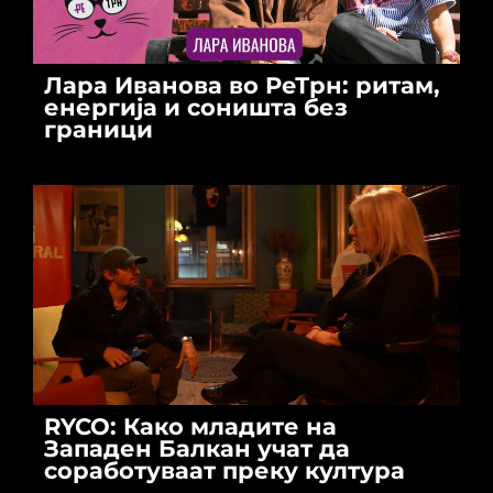
Лара Иванова во РеТрн: ритам,
енергија и соништа без
граници
RYCO: Како младите на
Западен Балкан учат да
соработуваат преку култура