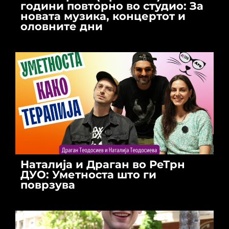
години повторно во студио: За
новата музика, концертот и
оловните дни
Наталија и Драган во РеТрн
ДУО: Уметноста што ги
поврзува