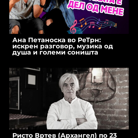
Ана Петаноска во РеТрн:
искрен разговор, музика од
душа и големи соништа
Ристо Вртев (Архангел) по 23