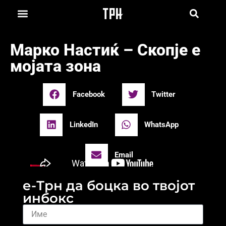
Марко Настиќ – Скопје е
мојата зона
Facebook
Twitter
LinkedIn
WhatsApp
Email
е-Трн да боцка во твојот
инбокс