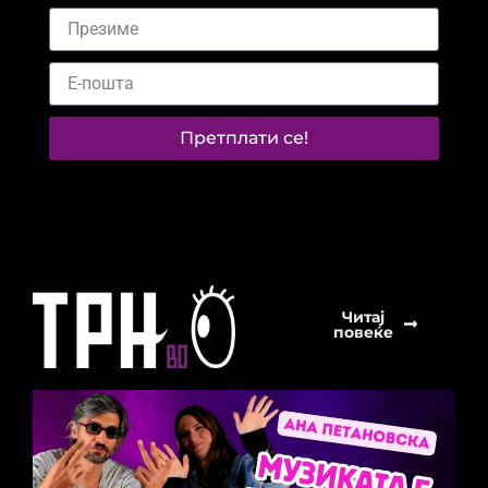
Претплати се!
Читај
повеќе