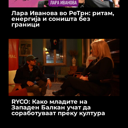
Лара Иванова во РеТрн: ритам,
енергија и соништа без
граници
RYCO: Како младите на
Западен Балкан учат да
соработуваат преку култура