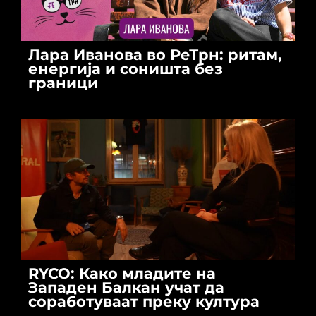
Лара Иванова во РеТрн: ритам,
енергија и соништа без
граници
RYCO: Како младите на
Западен Балкан учат да
соработуваат преку култура