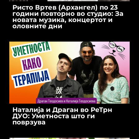
Ристо Вртев (Архангел) по 23
години повторно во студио: За
новата музика, концертот и
оловните дни
Наталија и Драган во РеТрн
ДУО: Уметноста што ги
поврзува