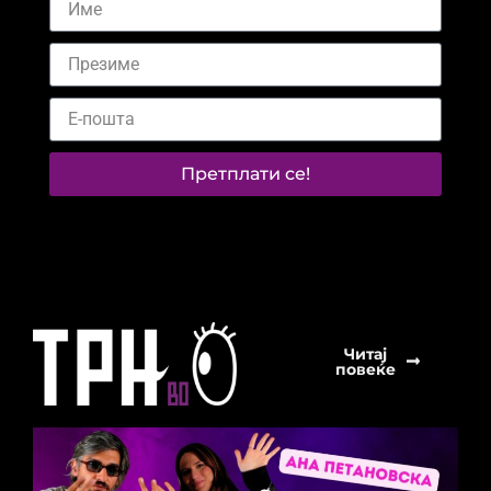
Претплати се!
Читај
повеќе