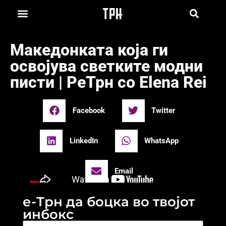
Македонката која ги
освојува светките модни
писти | РеТрн со Elena Rei
Facebook
Twitter
LinkedIn
WhatsApp
Email
е-Трн да боцка во твојот
инбокс