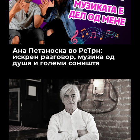
Ана Петаноска во РеТрн:
искрен разговор, музика од
душа и големи соништа