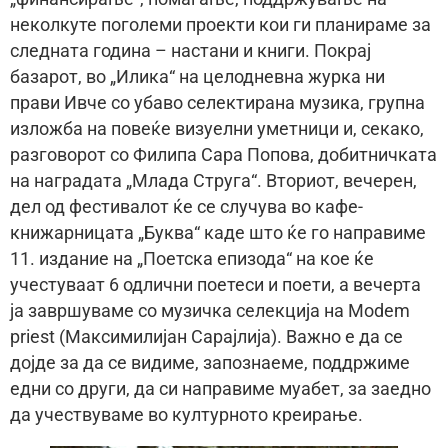
неколкуте поголеми проекти кои ги планираме за
следната година – настани и книги. Покрај
базарот, во „Илика“ на целодневна журка ни
прави Ивче со убаво селектирана музика, групна
изложба на повеќе визуелни уметници и, секако,
разговорот со Филипа Сара Попова, добитничката
на наградата „Млада Струга“. Вториот, вечерен,
дел од фестивалот ќе се случува во кафе-
книжарницата „Буква“ каде што ќе го направиме
11. издание на „Поетска епизода“ на кое ќе
учестуваат 6 одлични поетеси и поети, а вечерта
ја завршуваме со музичка селекција на Modem
priest (Максимилијан Сарајлија). Важно е да се
дојде за да се видиме, запознаеме, поддржиме
едни со други, да си направиме муабет, за заедно
да учествуваме во културното креирање.