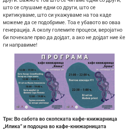
што се слушаме едни со други, што се
критикуваме, што си укажуваме на тоа каде
можеме да се подобриме. Тоа е убавото во оваа
генерација. А околу големите процеси, веројатно
би почекале прво да дојдат, а ако не дојдат ние ќе
ги направиме!
Трн: Во сабота во скопската кафе-книжарница
„Илика“ и подоцна во кафе-книжарницата