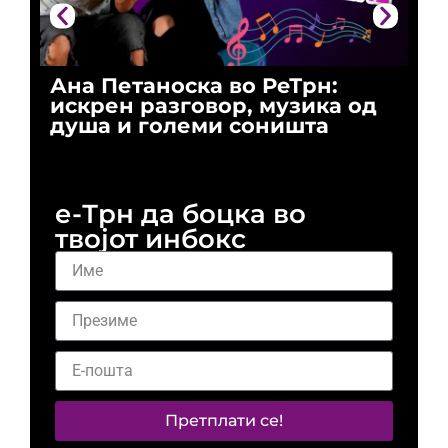
Ана Петаноска во РеТрн:
Ри
искрен разговор, музика од
го
душа и големи соништа
За
и 
е-Трн да боцка во
твојот инбокс
Претплати се!