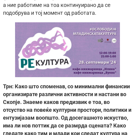
а ние работиме на тоа континуирано да се
подобрува и тој момент од работата.
Трн: Како што споменав, со минимални финансии
организирате различни активности и настани во
Скопје. Знаеме каков предизвик е тоа, во
отсуство на повеќе културни простори, политики и
ентузијазам воопшто. Од досегашното искуство,
има ли нов поттик да се размрда сцената? Како
гледате како тим и млади кои следат култура на