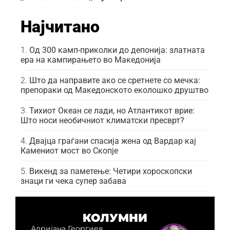
Најчитано
Од 300 камп-приколки до депонија: златната
ера на кампирањето во Македонија
Што да направите ако се сретнете со мечка:
препораки од Македонското еколошко друштво
Тихиот Океан се лади, но Атлантикот врие:
Што носи необичниот климатски пресврт?
Двајца граѓани спасија жена од Вардар кај
Камениот мост во Скопје
Викенд за паметење: Четири хороскопски
знаци ги чека супер забава
КОЛУМНИ
Адријана Георгиев