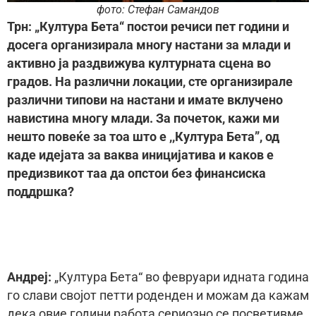
фото: Стефан Самандов
Трн: „Култура Бета“ постои речиси пет години и
досега организирала многу настани за млади и
активно ја раздвижува културната сцена во
градов. На различни локации, сте организирале
различни типови на настани и имате вклучено
навистина многу млади. За почеток, кажи ми
нешто повеќе за тоа што е ,,Култура Бета”, од
каде идејата за ваква иницијатива и каков е
предизвикот таа да опстои без финансиска
поддршка?
Андреј:
„Култура Бета“ во февруари идната година
го слави својот петти роденден и можам да кажам
дека овие години работа сериозно се посветивме