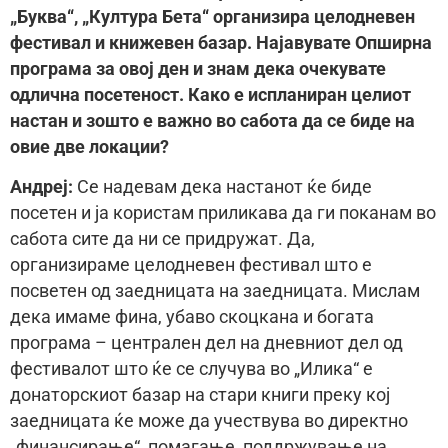
„Буква“, „Култура Бета“ организира целодневен
фестивал и книжевен базар. Најавувате Опширна
програма за овој ден и знам дека очекувате
одлична посетеност. Како е испланиран целиот
настан и зошто е важно во сабота да се биде на
овие две локации?
Андреј:
Се надевам дека настанот ќе биде
посетен и ја користам приликава да ги поканам во
сабота сите да ни се придружат. Да,
организираме целодневен фестивал што е
посветен од заедницата на заедницата. Мислам
дека имаме фина, убаво скоцкана и богата
програма – централен дел на дневниот дел од
фестивалот што ќе се случува во „Илика“ е
донаторскиот базар на стари книги преку кој
заедницата ќе може да учествува во директно
„финансирање“, помагање, поддржување на