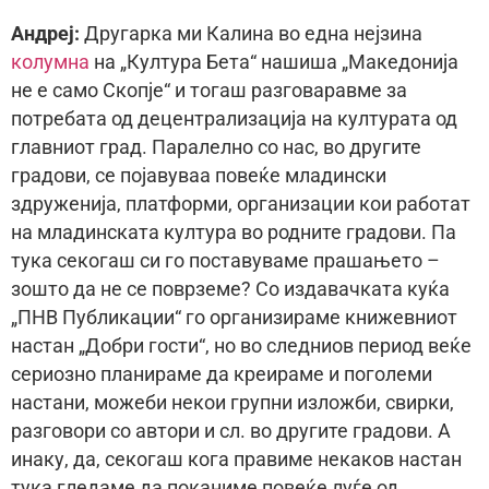
Андреј:
Другарка ми Калина во една нејзина
колумна
на „Култура Бета“ нашиша „Македонија
не е само Скопје“ и тогаш разговаравме за
потребата од децентрализација на културата од
главниот град. Паралелно со нас, во другите
градови, се појавуваа повеќе младински
здруженија, платформи, организации кои работат
на младинската култура во родните градови. Па
тука секогаш си го поставуваме прашањето –
зошто да не се поврземе? Со издавачката куќа
„ПНВ Публикации“ го организираме книжевниот
настан „Добри гости“, но во следниов период веќе
сериозно планираме да креираме и поголеми
настани, можеби некои групни изложби, свирки,
разговори со автори и сл. во другите градови. А
инаку, да, секогаш кога правиме некаков настан
тука гледаме да поканиме повеќе луѓе од