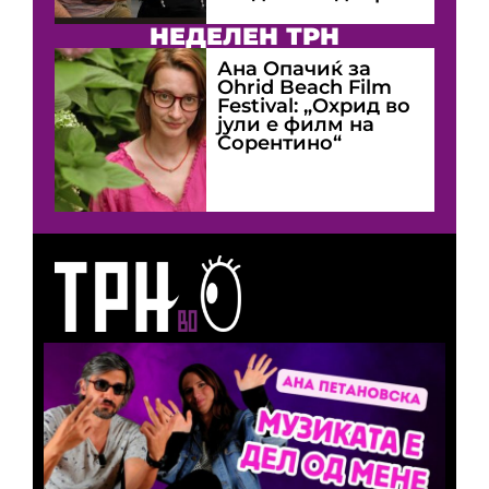
НЕДЕЛЕН ТРН
Ана Опачиќ за
Оhrid Beach Film
Festival: „Охрид во
јули е филм на
Сорентино“