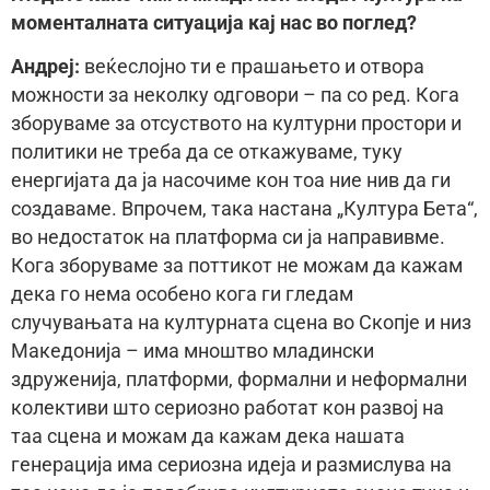
моменталната ситуација кај нас во поглед?
Андреј:
веќеслојно ти е прашањето и отвора
можности за неколку одговори – па со ред. Кога
зборуваме за отсуството на културни простори и
политики не треба да се откажуваме, туку
енергијата да ја насочиме кон тоа ние нив да ги
создаваме. Впрочем, така настана „Култура Бета“,
во недостаток на платформа си ја направивме.
Кога зборуваме за поттикот не можам да кажам
дека го нема особено кога ги гледам
случувањата на културната сцена во Скопје и низ
Македонија – има мноштво младински
здруженија, платформи, формални и неформални
колективи што сериозно работат кон развој на
таа сцена и можам да кажам дека нашата
генерација има сериозна идеја и размислува на