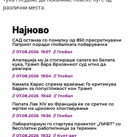
различни места.
Најново
САД останаа со помалку од 850 пресретнувачи
Патриот поради глобалната побарувачка
//
07.08.2026
19:57
//
Глобал
Апелација му ја стопираше салата во Белата
куќа, Трамп бара Врховниот суд итно да
реагира
//
07.08.2026
19:54
//
Глобал
Камала Харис спрема враќање: Го критикува
Бајден за попустливост кон Трамп
//
07.08.2026
19:40
//
Глобал
Папата Лав XIV во Франција ќе се сретне со
жртви на црковно злоставување
//
07.08.2026
19:36
//
Глобал
Лабораториум го стартува проектот „ЛИФТ“ со
бесплатни работилници за теремин
//
07.08.2026
19:32
//
Култ-арт