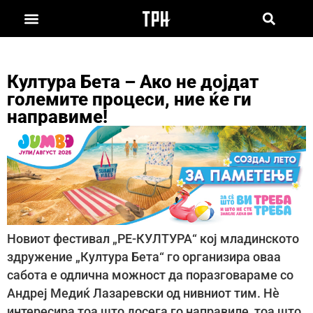
Култура Бета – Ако не дојдат
големите процеси, ние ќе ги
направиме!
Новиот фестивал „РЕ-КУЛТУРА“ кој младинското
здружение „Култура Бета“ го организира оваа
сабота е одлична можност да поразговараме со
Андреј Медиќ Лазаревски од нивниот тим. Нè
интересира тоа што досега го направиле, тоа што