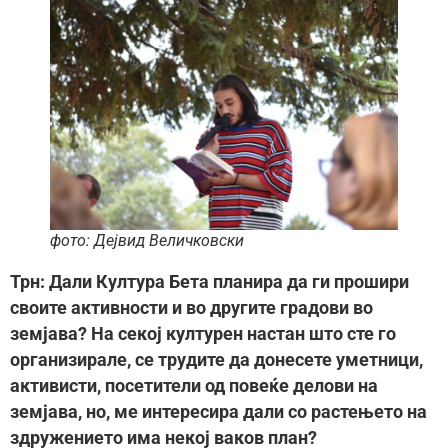
фото: Дејвид Величковски
Трн: Дали Култура Бета планира да ги прошири
своите активности и во другите градови во
земјава? На секој културен настан што сте го
организирале, се трудите да донесете уметници,
активисти, посетители од повеќе делови на
земјава, но, ме интересира дали со растењето на
здружението има некој ваков план?