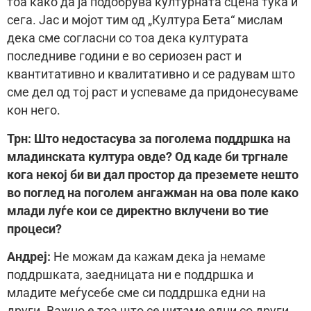
тоа како да ја подобрува културната сцена тука и
сега. Јас и мојот тим од „Култура Бета“ мислам
дека сме согласни со тоа дека културата
последниве години е во сериозен раст и
квантитативно и квалитативно и се радувам што
сме дел од тој раст и успеваме да придонесуваме
кон него.
Трн:
Што недостасува за поголема поддршка на
младинската култура овде? Од каде би тргнале
кога некој би ви дал простор да преземете нешто
во поглед на поголем ангажман на ова поле како
млади луѓе кои се директно вклучени во тие
процеси?
Андреј:
Не можам да кажам дека ја немаме
поддршката, заедницата ни е поддршка и
младите меѓусебе сме си поддршка едни на
други. Важно е тоа што се читаме едни со други,