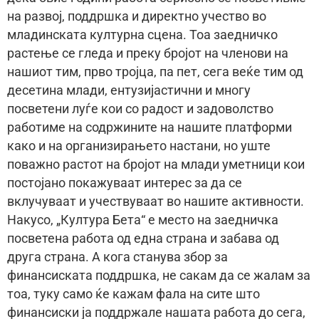
на развој, поддршка и директно учество во
младинската културна сцена. Тоа заедничко
растење се гледа и преку бројот на членови на
нашиот тим, прво тројца, па пет, сега веќе тим од
десетина млади, ентузијастични и многу
посветени луѓе кои со радост и задоволство
работиме на содржините на нашите платформи
како и на организирањето настани, но уште
поважно растот на бројот на млади уметници кои
постојано покажуваат интерес за да се
вклучуваат и учествуваат во нашите активности.
Накусо, „Култура Бета“ е место на заедничка
посветена работа од една страна и забава од
друга страна. А кога станува збор за
финансиската поддршка, не сакам да се жалам за
тоа, туку само ќе кажам фала на сите што
финансиски ја поддржале нашата работа до сега,