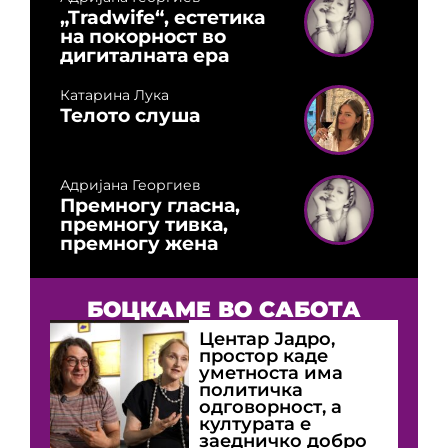
„Tradwife“, естетика
на покорност во
дигиталната ера
Катарина Лука
Телото слуша
Адријана Георгиев
Премногу гласна,
премногу тивка,
премногу жена
БОЦКАМЕ ВО САБОТА
Центар Јадро,
простор каде
уметноста има
политичка
одговорност, а
културата е
заедничко добро