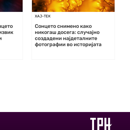
ХАЈ-ТЕК
нцето
Сонцето снимено како
извик
никогаш досега: случајно
и
создадени најдеталните
фотографии во историјата