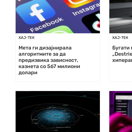
ХАЈ-ТЕК
ХАЈ-ТЕК
Мета ги дизајнирала
Бугати 
алгоритмите за да
„Destri
предизвика зависност,
хипера
казнета со 567 милиони
долари