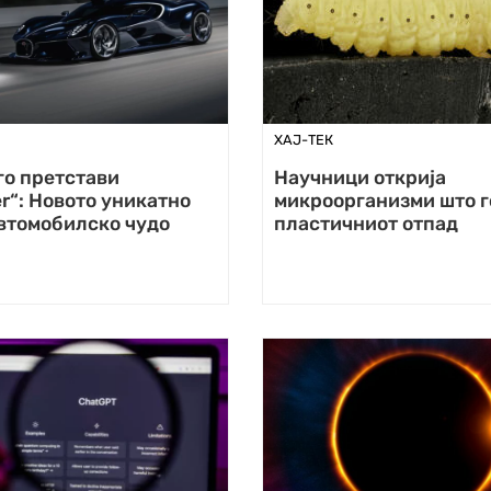
ХАЈ-ТЕК
го претстави
Научници открија
er“: Новото уникатно
микроорганизми што г
втомобилско чудо
пластичниот отпад