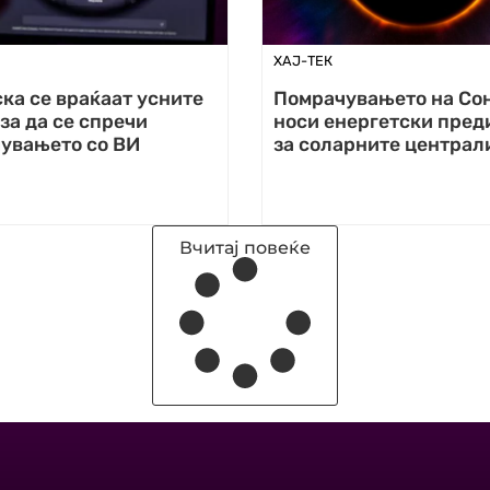
ХАЈ-ТЕК
ка се враќаат усните
Помрачувањето на Со
за да се спречи
носи енергетски пред
увањето со ВИ
за соларните централ
Вчитај повеќе