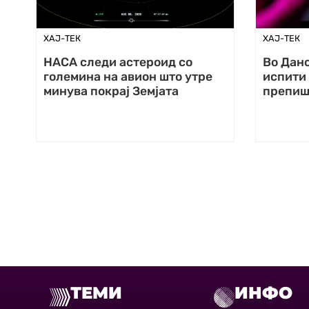
ХАЈ-ТЕК
ХАЈ-ТЕК
НАСА следи астероид со
Во Данс
големина на авион што утре
испити 
минува покрај Земјата
препиш
ТЕМИ
ИНФО