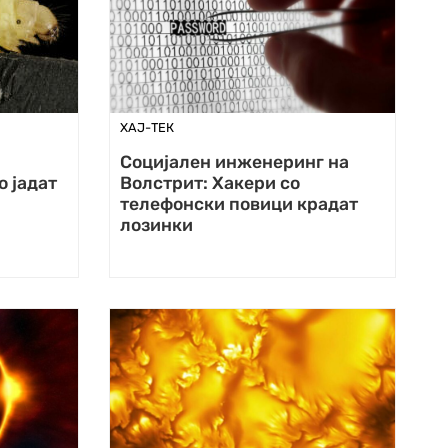
ХАЈ-ТЕК
Социјален инженеринг на
о јадат
Волстрит: Хакери со
телефонски повици крадат
лозинки